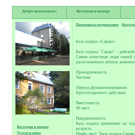
Добро пожаловать!
Коттеджи и номера
Пансионаты подмосковья
::
Коттед
База отдыха «Саракс»
База отдыха "Саракс" - райски
Самые известные люди нашей с
расположенное вблизи живопис
Принадлежность
Частная.
Период функционирования
Круглогодичного действия.
Вместимость
90 мест.
Направленность
База отдыха принимает на от
Коттеджи и номера
возраста.
Услуги и цены
Прайс-лист "База отдыха Саракс