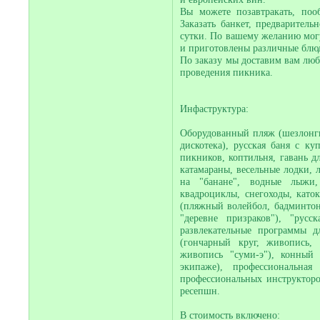
Вы можете позавтракать, поо
Заказать банкет, предварител
сутки. По вашему желанию мог
и приготовлены различные блюд
По заказу мы доставим вам люб
проведения пикника.
Инфаструктура:
Оборудованный пляж (шезлонги,
дискотека), русская баня с к
пикников, коптильня, гавань дл
катамараны, весельные лодки, 
на "банане", водные лыжи,
квадроциклы, снегоходы, каток
(пляжный волейбол, бадминтон,
"деревне призраков"), "русс
развлекательные программы дл
(гончарный круг, живопись, 
живопись "суми-э"), конный
экипаже), профессиональна
профессиональных инструкторов
ресепшн.
В стоимость включено: