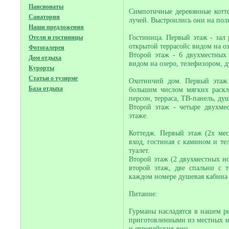
Пансионаты
Симпотичные деревянные котт
Санатории
лучей. Выстроились они на пол
Наши предложения
Гостиница. Первый этаж - зал
Отели и гостиницы
открытой террасойс видом на оз
Фотогалерея
Второй этаж - 6 двухместных
Дом отдыха
видом на озеро, телефизором, 
Курорты
Статьи о тузирме
Охотничий дом. Первый этаж 
База отдыха
большим числом мягких раскл
персон, терраса, ТВ-панель, душ
Второй этаж - четыре двухме
этаже.
Коттедж. Первый этаж (2х мес
вход, гостиная с камином и те
туалет.
Второй этаж (2 двухместных но
второй этаж, две спальни с 
каждом номере душевая кабина 
Питание:
Гурманы насладятся в нашем р
приготовленными из местных н
и европейских вин.