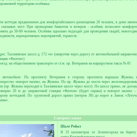
ороженной территории особняка.
тя коттедж предназначен для комфортабельного размещения 20 человек, в доме имею
 спальных мест. При проведении банкетов и вечеров - особняк позволяет комфорт
инять до 50-60 человек. Особняк идеально подходит для проведения свадеб, новогодн
аздненств, корпоративных мероприятий, торжеств.
рес: Таллиннское шоссе д. 172 «а» (напротив через дорогу от автомобильной заправочн
анции «Фаэтон»)
оезд: на общественном транспорте от ст.м. пр. Ветеранов на маршрутном такси № 81
 автомобиле: По проспекту Ветеранов в сторону проспекта маршала Жукова, 
рекрестке поворот налево, на Жукова. По пр. Жукова до моста через железнодорожн
ти (пр. Жукова переходит в Таллиннское шоссе через мост). По шоссе прямо, не доезж
имерно 20 м до заправочной станции «Фаэтон» (будет справа) и поворот налево –
орону коттеджей. По грунтовой дороге прямо (метров 30) до ворот в Замок «Летуч
шь».
Смотрите также
Шале Ройал
В 35 километрах от Зеленогорска на берегу
озера Краснофлотское наход ...