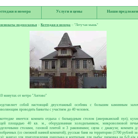
оттеджи и номера
Услуги и цены
Наши предложен
нсионаты подмосковья
::
Коттеджи и номера
:: "Летучая мышь"
10 минутах от метро "Автово"
едставляет собой настоящий двухэтажный особняк с большим каминным зало
зволяющим проводить банкеты с участием до 40 человек.
коттедже имеется: комната отдыха с бильярдным столом (американский пул); кухн
щей площадью 40 кв. м., оборудованная холодильником, микроволновой печь
зделочными столами, газовой плитой и 3 раковинами; сауна с джакузи; комната д
вобрачных (со смежной ванной комнатой); русская баня на территории (1700 рублей за
са); мангал для приготовления шашлыка и коптильня для рыбы; парковка на 6-9 а/м 