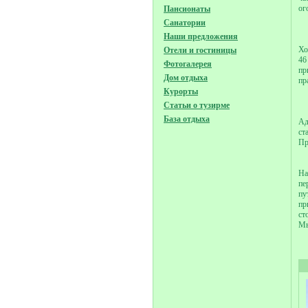
ог
Пансионаты
Санатории
Наши предложения
Хо
Отели и гостиницы
46
Фотогалерея
пр
Дом отдыха
пр
Курорты
Статьи о тузирме
База отдыха
Ад
ст
Пр
На
пе
пу
пр
ст
Мы