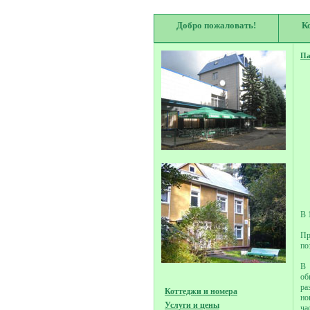
Добро пожаловать!
К
Па
В 
Пр
по
В 
об
ра
Коттеджи и номера
но
Услуги и цены
ча