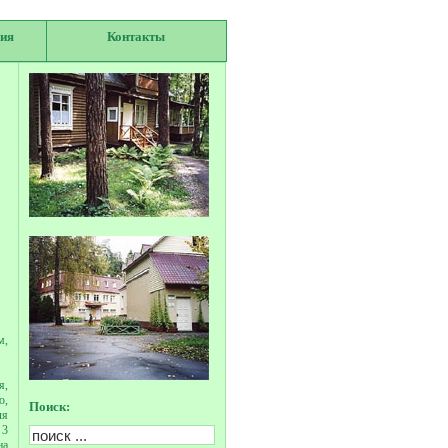
ия
Контакты
м,
я,
ю,
Поиск:
ля
 3
на