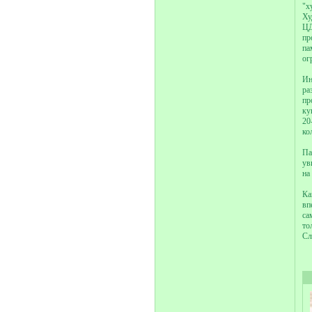
"х
Ху
ЦД
пр
па
ог
Ин
ра
пр
ку
20
ко
Па
ув
на
Ка
вп
са
то
Сл