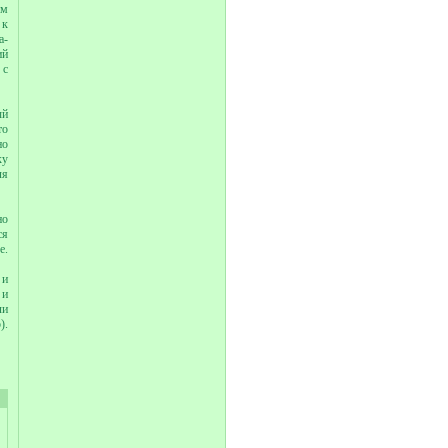
ом
 к
а-
ий
 с
ый
то
но
ку
ля
но
ся
е.
 и
 и
ли
).