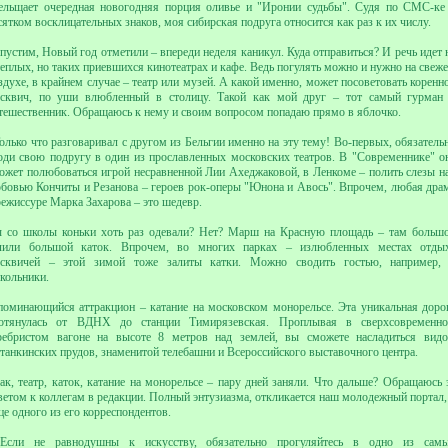
ельщает очередная новогодняя порция оливье и "Иронии судьбы". Судя по СМС-ке
сятком восклицательных знаков, моя сибирская подруга относится как раз к их числу.
пустим, Новый год отметили – впереди неделя каникул. Куда отправиться? И речь идет 
теплых, но таких приевшихся кинотеатрах и кафе. Ведь погулять можно и нужно на свеж
здухе, в крайнем случае – театр или музей. А какой именно, может посоветовать коренн
сквич, по уши влюбленный в столицу. Такой как мой друг – тот самый гурман
тешественник. Обращаюсь к нему и своим вопросом попадаю прямо в яблочко.
Только что разговаривал с другом из Бельгии именно на эту тему! Во-первых, обязатель
оди свою подругу в один из прославленных московских театров. В "Современнике" о
ожет полюбоваться игрой несравненной Лии Ахеджаковой, в Ленкоме – полить слезы н
бовью Кончиты и Резанова – героев рок-оперы "Юнона и Авось". Впрочем, любая дра
режиссуре Марка Захарова – это шедевр.
 со школы коньки хоть раз одевали? Нет? Марш на Красную площадь – там больш
лили большой каток. Впрочем, во многих парках – излюбленных местах отды
сквичей – этой зимой тоже залиты катки. Можно сводить гостью, например,
кольники.
поминающийся аттракцион – катание на московском монорельсе. Эта уникальная доро
отянулась от ВДНХ до станции Тимирязевская. Проплывая в сверхсовременн
ребристом вагоне на высоте 8 метров над землей, вы сможете насладиться вид
танкинских прудов, знаменитой телебашни и Всероссийского выставочного центра.
ак, театр, каток, катание на монорельсе – пару дней заняли. Что дальше? Обращаюсь 
ветом к коллегам в редакции. Полный энтузиазма, откликается наш молодежный портал,
це одного из его корреспондентов.
Если не равнодушны к искусству, обязательно прогуляйтесь в одно из сам