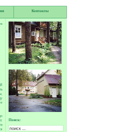
ия
Контакты
тя
 И
ть
ы,
цу
ет
до
Поиск:
т.
ти
ся