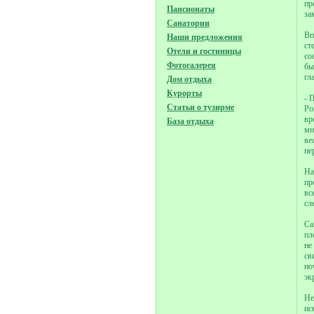
пр
Пансионаты
за
Санатории
Вп
Наши предложения
ст
Отели и гостиницы
со
Фотогалерея
бы
гл
Дом отдыха
Курорты
- 
Статьи о тузирме
Ро
вр
База отдыха
мн
ве
пе
На
пр
вс
сл
Са
пл
не
св
но
эк
Не
ис