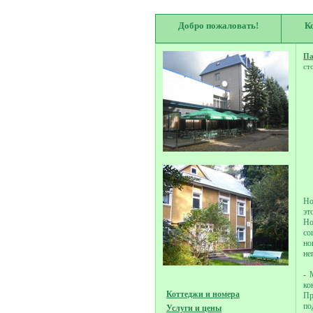
Добро пожаловать!
К
Па
ст
Но
эт
Но
со
но
не
- 
ко
Коттеджи и номера
Пр
по
Услуги и цены