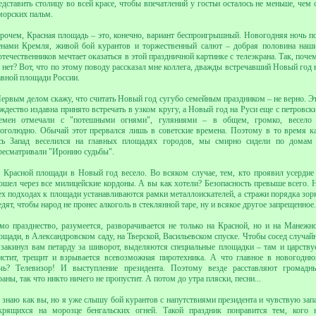
едставить столицу во всей красе, чтобы впечатлений у гостьи осталось не меньше, чем 
морских пальм.
рочем, Красная площадь – это, конечно, вариант беспроигрышный. Новогодняя ночь п
енами Кремля, живой бой курантов и торжественный салют – добрая половина наш
отечественников мечтает оказаться в этой праздничной картинке с телеэкрана. Так, поче
 нет? Вот, что по этому поводу рассказал мне коллега, дважды встречавший Новый год 
авной площади России.
Первым делом скажу, что считать Новый год сугубо семейным праздником – не верно. Э
ждество издавна принято встречать в узком кругу, а Новый год на Руси еще с петровск
емен отмечали с "потешными огнями", гуляниями – в общем, громко, весело
оголюдно. Обычай этот прервался лишь в советские времена. Поэтому в то время к
сь Запад веселился на главных площадях городов, мы смирно сидели по домам
ресматривали "Иронию судьбы".
 Красной площади в Новый год весело. Во всяком случае, тем, кто проявил усердие
ошел через все милицейские кордоны. А вы как хотели? Безопасность превыше всего. 
ех подходах к площади устанавливаются рамки металлоискателей, а стражи порядка зор
едят, чтобы народ не пронес алкоголь в стеклянной таре, ну и всякое другое запрещенное.
мо празднество, разумеется, разворачивается не только на Красной, но и на Манежн
ощади, в Александровском саду, на Тверской, Васильевском спуске. Чтобы сосед случай
 закинул вам петарду за шиворот, выделяются специальные площадки – там и царству
истит, трещит и взрывается всевозможная пиротехника. А что главное в новогодн
чь? Телевизор! И выступление президента. Поэтому везде расставляют громадн
раны, так что никто ничего не пропустит. А потом до утра пляски, песни...
 знаю как вы, но я уже слышу бой курантов с напутствиями президента и чувствую зап
крящихся на морозце бенгальских огней. Такой праздник понравится тем, кого 