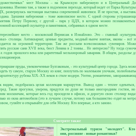
удожественных" мест Москвы – на Крымскую набережную и в Центральный Д
дожника. Именно там, а также в подземном переходе, который ведет от Парка Культуры
Х, развернулась настоящая выставка современной живописи. И не простая, а выставк
одажа. Здешняя набережная – тоже живописное место. С одной стороны устрашающ
мятник Петру Первому, с другой – парк у ЦДХ, в котором можно познакомиться
ромной коллекцией скульптур и памятников, собранных в одном месте.
тереснейшее место – московский Вернисаж в Измайлово. Это – главный -культурн
звал- столицы. Антиквариат, ценные предметы, модный нынче винтаж, иконы – всё э
одается на огромной территории. Там же россыпи всевозможных сувениров. Мож
пить русские сани XVII века, бюст Ленина в 2 тонны... Не интересно? Ну тогда сумоч
-х годов прошлого века или раритетный мельхиоровый заварник. В общем, раздолье д
ллекционеров.
триаршие пруды, увековеченные Булгаковым, - это культурный центр города. Здесь мож
идеть ту самую, старую Москву из книг, поплутать по маленьким улочкам, полюбовать
 архитектуру рубежа XIX–XX веков в стиле модерн. Уютно, романтично, завораживающ
к видим, подобралась целая коллекция маршрутов. Вывод один – теплее одеваться,
еред. Такие прогулки, уверена, придутся по душе не только иногородним гостям, но
мим москвичам, которые весь год просидели в офисах, и дорогую свою столицу вида
лько из окна автомобиля (это в лучшем случае, потому как большинство ездит на метро
овом, гуляйте и открывайте для себя Москву. Кто впервые, а кто заново.
Смотрите также
Экстремальный туризм "молодеет". Кто
они, россияне - новые романтики?