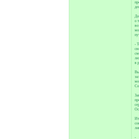
пр
де
До
о 
во
мо
пу
- 
св
см
лю
в 
Вы
за
мо
Со
За
пр
се
Ос
Ит
со
ли
- 