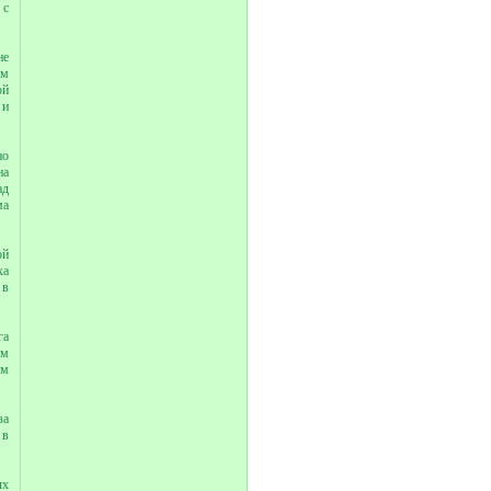
 с
не
ем
ой
 и
но
на
ад
ма
ой
ха
 в
га
ом
ом
за
 в
ых