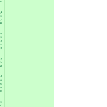
от
од
их
му
на
то
их
 и
ак
 и
 и
На
ко
ой
но
ет
юю
ые
ах
не