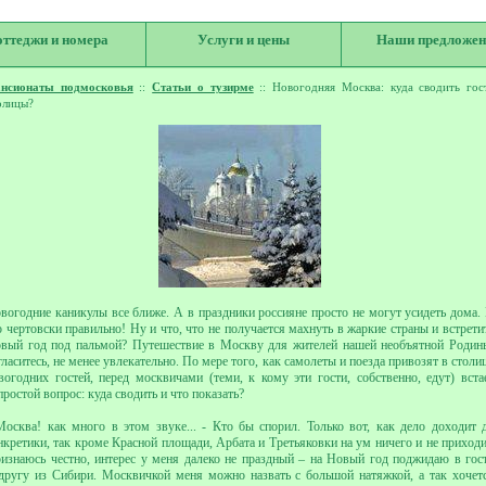
оттеджи и номера
Услуги и цены
Наши предложен
нсионаты подмосковья
::
Статьи о тузирме
:: Новогодняя Москва: куда сводить гос
олицы?
вогодние каникулы все ближе. А в праздники россияне просто не могут усидеть дома.
о чертовски правильно! Ну и что, что не получается махнуть в жаркие страны и встрети
вый год под пальмой? Путешествие в Москву для жителей нашей необъятной Родин
гласитесь, не менее увлекательно. По мере того, как самолеты и поезда привозят в столи
вогодних гостей, перед москвичами (теми, к кому эти гости, собственно, едут) вста
простой вопрос: куда сводить и что показать?
Москва! как много в этом звуке... - Кто бы спорил. Только вот, как дело доходит 
нкретики, так кроме Красной площади, Арбата и Третьяковки на ум ничего и не приходи
изнаюсь честно, интерес у меня далеко не праздный – на Новый год поджидаю в гос
другу из Сибири. Москвичкой меня можно назвать с большой натяжкой, а так хочет