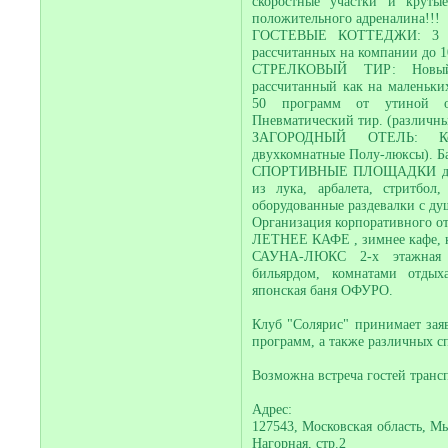
скоростные участки и крут
положительного адреналина!!!
ГОСТЕВЫЕ КОТТЕДЖИ: 3 уют
рассчитанных на компании до 10
СТРЕЛКОВЫЙ ТИР: Новый 
рассчитанный как на маленьких
50 программ от утиной ох
Пневматический тир. (различны
ЗАГОРОДНЫЙ ОТЕЛЬ: Комфо
двухкомнатные Полу-люксы). Ба
СПОРТИВНЫЕ ПЛОЩАДКИ для и
из лука, арбалета, стритбол
оборудованные раздевалки с д
Организация корпоративного о
ЛЕТНЕЕ КАФЕ , зимнее кафе, к
САУНА-ЛЮКС 2-х этажная с
бильярдом, комнатами отды
японская баня ОФУРО.
Клуб "Солярис" принимает зая
программ, а также различных 
Возможна встреча гостей транс
Адрес:
127543, Московская область, М
Нагорная, стр.2