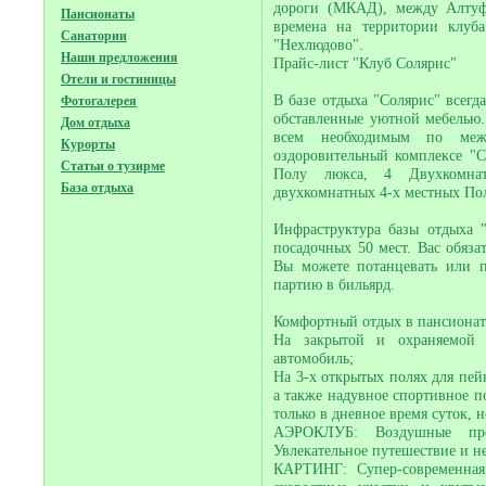
дороги (МКАД), между Алтуф
Пансионаты
времена на территории клуба
Санатории
"Нехлюдово".
Наши предложения
Прайс-лист "Клуб Солярис"
Отели и гостиницы
В базе отдыха "Солярис" всег
Фотогалерея
обставленные уютной мебелью
Дом отдыха
всем необходимым по межд
Курорты
оздоровительный комплексе "
Статьи о тузирме
Полу люкса, 4 Двухкомна
База отдыха
двухкомнатных 4-х местных По
Инфраструктура базы отдыха 
посадочных 50 мест. Вас обяза
Вы можете потанцевать или п
партию в бильярд.
Комфортный отдых в пансионат
На закрытой и охраняемой 
автомобиль;
На 3-х открытых полях для пей
а также надувное спортивное п
только в дневное время суток, н
АЭРОКЛУБ: Воздушные пр
Увлекательное путешествие и н
КАРТИНГ: Супер-современная 