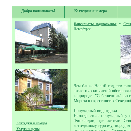
Добро пожаловать!
Коттеджи и номера
Пансионаты подмосковья
::
Ста
Петербурге
Чем ближе Новый год, тем силь
экологически чистой обстановке
к природе. "Собственник" расс
Мороза в окрестностях Северно
Популярный вид отдыха
Некогда столь популярный у 
Финляндии, где жители Сев
Коттеджи и номера
коттеджному туризму, породил 
Услуги и цены
отдых в коттеджах в "родных пе