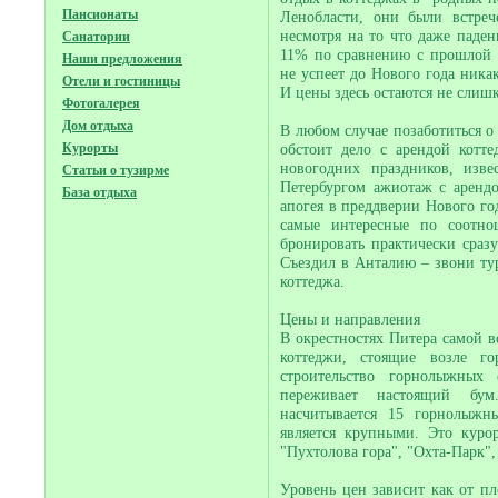
Пансионаты
Ленобласти, они были встреч
несмотря на то что даже падени
Санатории
11% по сравнению с прошлой н
Наши предложения
не успеет до Нового года ника
Отели и гостиницы
И цены здесь остаются не сли
Фотогалерея
Дом отдыха
В любом случае позаботиться о 
Курорты
обстоит дело с арендой котт
новогодних праздников, изве
Статьи о тузирме
Петербургом ажиотаж с арендо
База отдыха
апогея в преддверии Нового г
самые интересные по соотн
бронировать практически сразу
Съездил в Анталию – звони тур
коттеджа.
Цены и направления
В окрестностях Питера самой во
коттеджи, стоящие возле г
строительство горнолыжных
переживает настоящий бум
насчитывается 15 горнолыжн
является крупными. Это куро
"Пухтолова гора", "Охта-Парк",
Уровень цен зависит как от пл