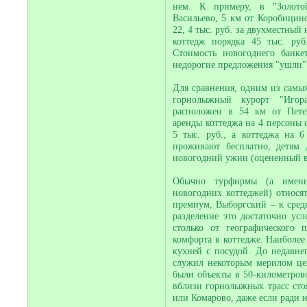
нем. К примеру, в "Золото
Васильево, 5 км от Коробицино
22, 4 тыс. руб. за двухместный н
коттедж порядка 45 тыс. руб
Стоимость новогоднего банке
недорогие предложения "ушли"
Для сравнения, одним из самых
горнолыжный курорт "Игор
расположен в 54 км от Петер
аренды коттеджа на 4 персоны с
5 тыс. руб., а коттеджа на 
проживают бесплатно, детям 
новогодний ужин (оцененный в 
Обычно турфирмы (а именн
новогодних коттеджей) относя
премиум, Выборгский – к сред
разделение это достаточно усл
столько от географического 
комфорта в коттедже. Наиболее
кухней с посудой. До недавне
служил некоторым мерилом це
были объекты в 50-километрово
вблизи горнолыжных трасс сто
или Комарово, даже если ради 