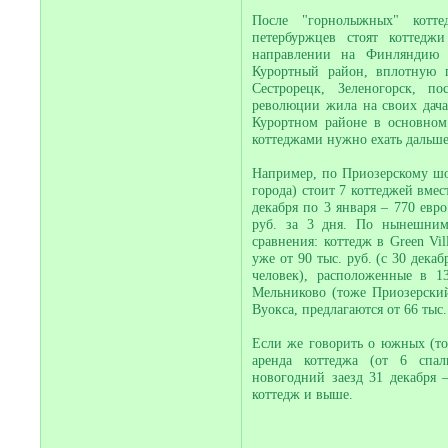
После "горнолыжных" котте
петербуржцев стоят коттедж
направлении на Финляндию (
Курортный район, вплотную п
Сестрорецк, Зеленогорск, п
революции жила на своих дача
Курортном районе в основном
коттеджами нужно ехать дальше
Например, по Приозерскому шо
города) стоит 7 коттеджей вмес
декабря по 3 января – 770 евро
руб. за 3 дня. По нынешним
сравнения: коттедж в Green Vil
уже от 90 тыс. руб. (с 30 дека
человек), расположенные в 1
Мельниково (тоже Приозерский
Вуокса, предлагаются от 66 тыс. 
Если же говорить о южных (точ
аренда коттеджа (от 6 спа
новогодний заезд 31 декабря –
коттедж и выше.